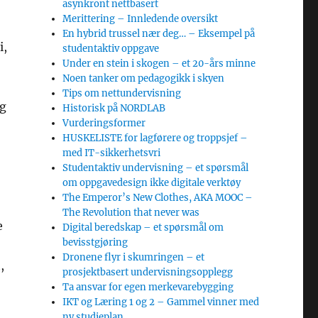
asynkront nettbasert
Merittering – Innledende oversikt
En hybrid trussel nær deg… – Eksempel på
i,
studentaktiv oppgave
Under en stein i skogen – et 20-års minne
Noen tanker om pedagogikk i skyen
Tips om nettundervisning
og
Historisk på NORDLAB
Vurderingsformer
HUSKELISTE for lagførere og troppsjef –
med IT-sikkerhetsvri
Studentaktiv undervisning – et spørsmål
om oppgavedesign ikke digitale verktøy
The Emperor’s New Clothes, AKA MOOC –
The Revolution that never was
e
Digital beredskap – et spørsmål om
bevisstgjøring
Dronene flyr i skumringen – et
,
prosjektbasert undervisningsopplegg
Ta ansvar for egen merkevarebygging
IKT og Læring 1 og 2 – Gammel vinner med
ny studieplan