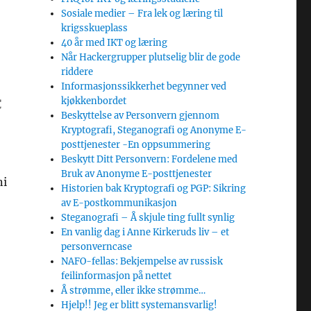
Sosiale medier – Fra lek og læring til
krigsskueplass
40 år med IKT og læring
Når Hackergrupper plutselig blir de gode
riddere
Informasjonssikkerhet begynner ved
kjøkkenbordet
C
Beskyttelse av Personvern gjennom
Kryptografi, Steganografi og Anonyme E-
posttjenester -En oppsummering
Beskytt Ditt Personvern: Fordelene med
Bruk av Anonyme E-posttjenester
ni
Historien bak Kryptografi og PGP: Sikring
av E-postkommunikasjon
Steganografi – Å skjule ting fullt synlig
En vanlig dag i Anne Kirkeruds liv – et
personverncase
NAFO-fellas: Bekjempelse av russisk
feilinformasjon på nettet
Å strømme, eller ikke strømme…
Hjelp!! Jeg er blitt systemansvarlig!