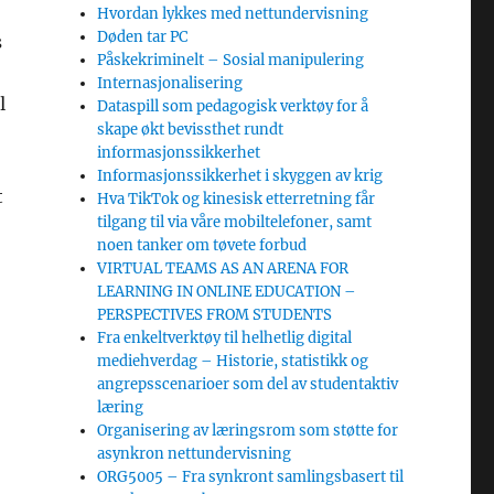
Hvordan lykkes med nettundervisning
Døden tar PC
s
Påskekriminelt – Sosial manipulering
Internasjonalisering
l
Dataspill som pedagogisk verktøy for å
skape økt bevissthet rundt
informasjonssikkerhet
Informasjonssikkerhet i skyggen av krig
t
Hva TikTok og kinesisk etterretning får
tilgang til via våre mobiltelefoner, samt
noen tanker om tøvete forbud
VIRTUAL TEAMS AS AN ARENA FOR
LEARNING IN ONLINE EDUCATION –
PERSPECTIVES FROM STUDENTS
Fra enkeltverktøy til helhetlig digital
mediehverdag – Historie, statistikk og
angrepsscenarioer som del av studentaktiv
læring
Organisering av læringsrom som støtte for
asynkron nettundervisning
ORG5005 – Fra synkront samlingsbasert til