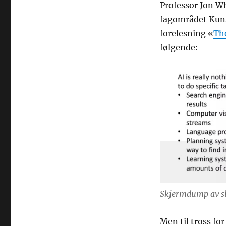
Professor Jon Wh
fagområdet Kunst
forelesning «
The
følgende:
Skjermdump av sl
Men til tross fo