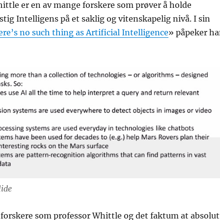
ittle er en av mange forskere som prøver å holde
ig Intelligens på et saklig og vitenskapelig nivå. I sin
re’s no such thing as Artificial Intelligence
» påpeker h
ide
r forskere som professor Whittle og det faktum at absolut