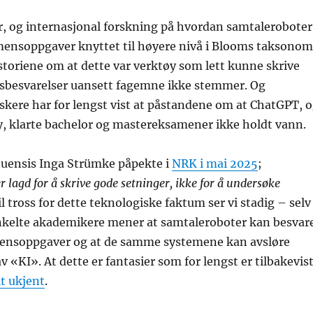
r, og internasjonal forskning på hvordan samtaleroboter
ensoppgaver knyttet til høyere nivå i Blooms taksonom
storiene om at dette var verktøy som lett kunne skrive
tsbesvarelser uansett fagemne ikke stemmer. Og
kere har for lengst vist at påstandene om at ChatGPT, 
y, klarte bachelor og mastereksamener ikke holdt vann.
uensis Inga Strümke påpekte i
NRK i mai 2025
;
 lagd for å skrive gode setninger, ikke for å undersøke
Til tross for dette teknologiske faktum ser vi stadig – selv
enkelte akademikere mener at samtaleroboter kan besvar
mensoppgaver og at de samme systemene kan avsløre
v «KI». At dette er fantasier som for lengst er tilbakevist
lt ukjent
.