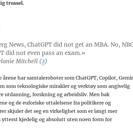
g trussel.
g
rg News, ChatGPT did not get an MBA. No, NB
T did not even pass an exam
.
»
lanie Mitchell (
2
)
ste årene har samtaleroboter som ChatGPT, Copilot, Gemi
 frem som teknologiske mirakler og verktøy som angivelig
re utdanning, forskning og arbeidsliv. Men bak
ne og de euforiske uttalelsene fra politikere og
er skjuler det seg en virkelighet som er langt mer
s ytterst kjedelig og absolutt uten noen form for