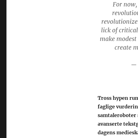
For now, 
revolutio
revolutionize
lick of criti
make modest a
create m
Tross hypen rund
faglige vurderin
samtaleroboter 
avanserte tekst
dagens medieska