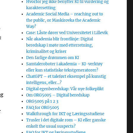
Hvorfor jeg ikke benytter KI til vurdering og
karaktersetting
Academic Social Media – reaching out to
a
the public, or Maskirovka the Academic
Way?
y
Case: Låste dører ved Universitetet i Lillevik
m
Når akademia blir frontlinje: Digital
beredskap i møte med etterretning,
kriminalitet og kriser
Den farlige drømmen om KI
Samtaleroboter i akademia – KI-verktøy
eller kun statistiske tekstgeneratorer?
ChatGPT – et taleført eksempel på kunstig
intelligens, eller…?
Digital egenberedskap: Vår nye folkeplikt
og
Om ORG5005 – Digital beredskap
ORG5005 på 1 2 3
FAQ for ORG5005
r
Walkthrough for IKT og Læringsstudiene
Trusler i det digitale rom – KI eller ganske
enkelt the usual suspects?
FAQ for IKT og læringsstudiene