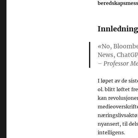
beredskapsmessi
Innlednin
«
No, Bloombe
News, ChatGP
– Professor Me
I løpet av de si
ol. blitt løftet
kan revolusjone
medieoverskrifte
næringslivsaktør
nyansert, til del
intelligens.