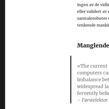
ingen av de vidl
eller validert a
samtaleroboter 
tenkende maski
Manglende 
«
The current 
computers can
imbalance bet
widespread lac
fervently bel
– Førstelektor