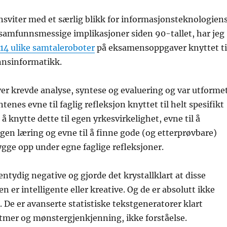
sviter med et særlig blikk for informasjonsteknologien
samfunnsmessige implikasjoner siden 90-tallet, har jeg
 14 ulike samtaleroboter
på eksamensoppgaver knyttet ti
nnsinformatikk.
er krevde analyse, syntese og evaluering og var utforme
tenes evne til faglig refleksjon knyttet til helt spesifikt
l å knytte dette til egen yrkesvirkelighet, evne til å
egen læring og evne til å finne gode (og etterprøvbare)
bygge opp under egne faglige refleksjoner.
entydig negative og gjorde det krystallklart at disse
 er intelligente eller kreative. Og de er absolutt ikke
 De er avanserte statistiske tekstgeneratorer klart
itmer og mønstergjenkjenning, ikke forståelse.