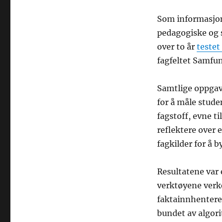
Som informasjon
pedagogiske og 
over to år
testet
fagfeltet Samfu
Samtlige oppgav
for å måle studen
fagstoff, evne ti
reflektere over 
fagkilder for å 
Resultatene var 
verktøyene verken
faktainnhentere.
bundet av algor