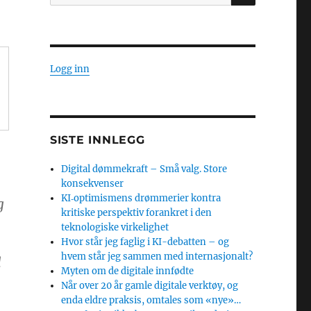
etter:
Logg inn
SISTE INNLEGG
Digital dømmekraft – Små valg. Store
konsekvenser
KI‑optimismens drømmerier kontra
g
kritiske perspektiv forankret i den
teknologiske virkelighet
Hvor står jeg faglig i KI-debatten – og
hvem står jeg sammen med internasjonalt?
l
Myten om de digitale innfødte
Når over 20 år gamle digitale verktøy, og
enda eldre praksis, omtales som «nye»…