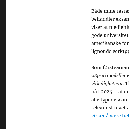
Både mine teste
behandler eksam
viser at mediehi
gode universite
amerikanske fors
lignende verktø
Som førsteaman
«
Språkmodeller er
virkeligheten»
. 
nå i 2025 – at 
alle typer eksa
tekster skrevet a
virker å være he