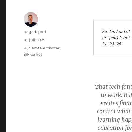
Forfatter
En forkortet
pagodejord
er publisert
Publisert
16. juli 2025
31.03.26.
Kategorier
KI
,
Samtaleroboter
,
Sikkerhet
That tech fan
to work. Bu
excites fina
control what 
learning hap
education fo