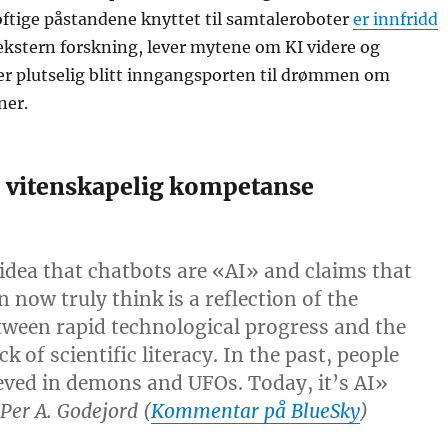
øftige påstandene knyttet til samtaleroboter
er innfridd
v ekstern forskning, lever mytene om KI videre og
er plutselig blitt inngangsporten til drømmen om
ner.
vitenskapelig kompetanse
idea that chatbots are «AI» and claims that
 now truly think is a reflection of the
ween rapid technological progress and the
k of scientific literacy. In the past, people
ieved in demons and UFOs. Today, it’s AI»
 Per A. Godejord (
Kommentar på BlueSky
)