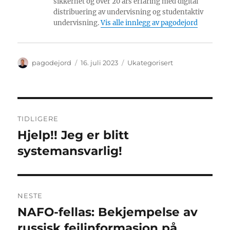
sikkerhet og over 20 års erfaring med digital
distribuering av undervisning og studentaktiv
undervisning.
Vis alle innlegg av pagodejord
Forfatter
Publisert
Kategorier
pagodejord
16. juli 2023
Ukategorisert
Innleggsnavigasjon
TIDLIGERE
Hjelp!! Jeg er blitt
Forrige
innlegg:
systemansvarlig!
NESTE
NAFO-fellas: Bekjempelse av
Neste
innlegg:
russisk feilinformasjon på