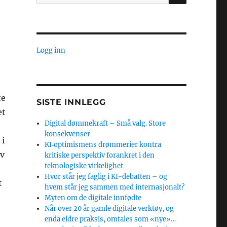
etter:
Logg inn
te
SISTE INNLEGG
et
Digital dømmekraft – Små valg. Store
konsekvenser
 i
KI‑optimismens drømmerier kontra
av
kritiske perspektiv forankret i den
teknologiske virkelighet
Hvor står jeg faglig i KI-debatten – og
t
hvem står jeg sammen med internasjonalt?
Myten om de digitale innfødte
Når over 20 år gamle digitale verktøy, og
enda eldre praksis, omtales som «nye»…