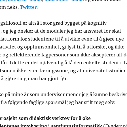
om f.eks.
Twitter.
sfilosofi er altså i stor grad bygget på kognitiv
 og jeg ønsker at de moduler jeg har ansvaret for skal
attform for studentene til å utvikle evne til å gjøre nye
tivitet og oppfinnsomhet, gi lyst til å utforske, og ikke
ke og reflekterende fagpersoner som ikke aksepterer alt d
 å få til dette er det nødvendig å få den enkelte student til 
tsonen ikke er en læringssone, og at universitetsstudier
å gjøre ting man har gjort før.
ake på mine år som underviser mener jeg å kunne beskriv
fra følgende faglige spørsmål jeg har stilt meg selv:
rosjekt som didaktisk verktøy for å øke
dentenes involvering i samfunnsinformatikk
(
Fundert p