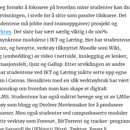
 jeg forsøkt å fokusere på hvordan mine studenter kan dr
rvisningen, i stede for å sitte som passive tilskuere. Det
tudentene må jobbe med teamoppgaver/ prosjekt og
rktøy
. Det siste har vært særlig viktig i de 100%
asynkrone modulene i IKT og Læring. Her har studentene
inn, og benytte, verktøy tilknyttet Moodle som Wiki,
 (embedding) av video i nettside, innlegging av lenker,
asjonsfelt, Quiz og Gallup. Etter utviklingen av andre
r studentene ved IKT og Læring måtte sette opp egne
m i Canvas. Hensikten med en slik verktøybruk har vært
unnskap om hvordan man kan skape et digitalt
 LMS. Studentene har også måttet bevege seg ut av LMSe
tøy som blogg og Dvolver Moviemaker for å produsere
surser. Men også studenter ved campusbaserte moduler
tte verktøy som Freenet, BitTorrent og tracker-program
 SecondLife (IFN907/ IN116, Twitter, Paper.li,