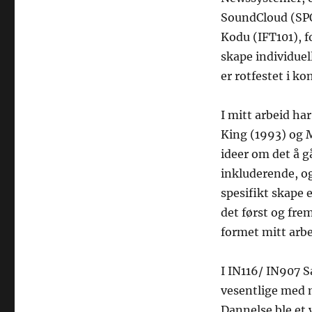
SoundCloud (SPO
Kodu (IFT101), f
skape individuel
er rotfestet i k
I mitt arbeid ha
King (1993) og M
ideer om det å gå
inkluderende, og
spesifikt skape
det først og fr
formet mitt arbe
I IN116/ IN907 
vesentlige med m
Dannelse ble et v