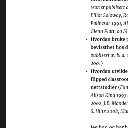
teorier publisert 
Elliot Soloway, R
Palincsar 1991, A
Glenn Platt, og M
Hvordan bruke p
bevissthet hos 
publisert av bl.a
2001
)
Hvordan utvikle 
flipped classro
nettstudier
(
Fun
Alison King 1993
2002, J.B. Mander
S. Hiltz 2008,
Mar
Jeg har, og har h