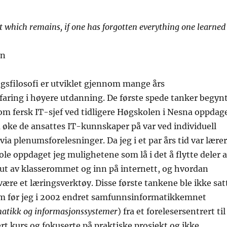
t which remains, if one has forgotten everything one learned
in
gsfilosofi er utviklet gjennom mange års
faring i høyere utdanning. De første spede tanker begyn
som fersk IT-sjef ved tidligere Høgskolen i Nesna oppdag
 øke de ansattes IT-kunnskaper på var ved individuell
via plenumsforelesninger. Da jeg i et par års tid var lærer
le oppdaget jeg mulighetene som lå i det å flytte deler 
ut av klasserommet og inn på internett, og hvordan
være et læringsverktøy. Disse første tankene ble ikke sat
tem før jeg i 2002 endret samfunnsinformatikkemnet
matikk og informasjonssystemer
) fra et forelesersentrert til
rt kurs og fokuserte på praktiske prosjekt og ikke