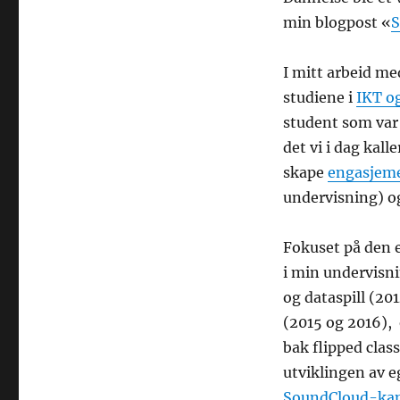
min blogpost «
S
I mitt arbeid m
studiene i
IKT og
student som var 
det vi i dag kall
skape
engasjeme
undervisning) o
Fokuset på den e
i min undervisni
og dataspill (20
(2015 og 2016),
bak flipped clas
utviklingen av 
SoundCloud-ka