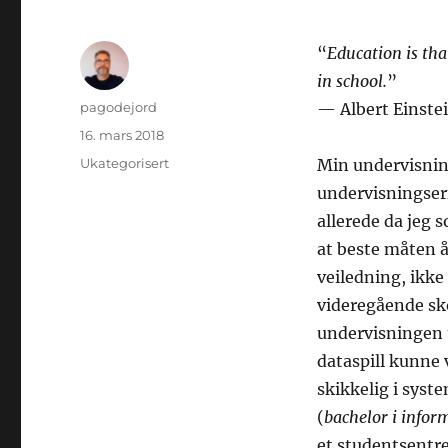
“
Education is tha
in school.
”
Forfatter
pagodejord
— Albert Einste
Publisert
16. mars 2018
Kategorier
Ukategorisert
Min undervisnin
undervisningser
allerede da jeg 
at beste måten å
veiledning, ikke 
videregående sko
undervisningen 
dataspill kunne 
skikkelig i sys
(
bachelor i infor
et studentsentre