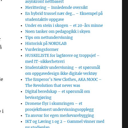
asynkront nettbasert
Merittering – Innledende oversikt
En hybrid trussel nær deg… – Eksempel på
studentaktiv oppgave
Under en stein i skogen – et 20-års minne
Noen tanker om pedagogikk i skyen
Tips om nettundervisning
r
Historisk på NORDLAB
å
Vurderingsformer
HUSKELISTE for lagførere og troppsjef –
med IT-sikkerhetsvri
Studentaktiv undervisning – et spørsmål
om oppgavedesign ikke digitale verktøy
de
The Emperor’s New Clothes, AKA MOOC –
The Revolution that never was
Digital beredskap – et spørsmål om
bevisstgjøring
Dronene flyr i skumringen – et
prosjektbasert undervisningsopplegg
 i
Ta ansvar for egen merkevarebygging
IKT og Læring 1 og 2 – Gammel vinner med
ny studieplan