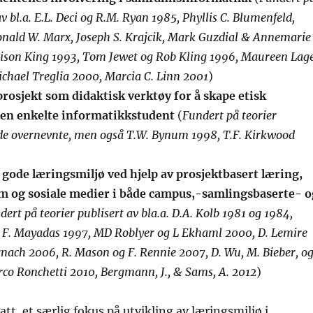
av bl.a. E.L. Deci og R.M. Ryan 1985, Phyllis C. Blumenfeld,
onald W. Marx, Joseph S. Krajcik, Mark Guzdial & Annemarie
lison King 1993, Tom Jewet og Rob Kling 1996, Maureen Lage
ichael Treglia 2000, Marcia C. Linn 2001
)
rosjekt som didaktisk verktøy for å skape etisk
den enkelte informatikkstudent
(
Fundert på teorier
. de overnevnte, men også T.W. Bynum 1998, T.F. Kirkwood
gode læringsmiljø ved hjelp av prosjektbasert læring,
om og sosiale medier i både campus,-samlingsbaserte- o
dert på teorier publisert av bla.a. D.A. Kolb 1981 og 1984,
, F. Mayadas 1997, MD Roblyer og L Ekhaml 2000, D. Lemire
nach 2006, R. Mason og F. Rennie 2007, D. Wu, M. Bieber, o
co Ronchetti
2010,
Bergmann, J., & Sams, A. 2012
)
att, et særlig fokus på utvikling av læringsmiljø i