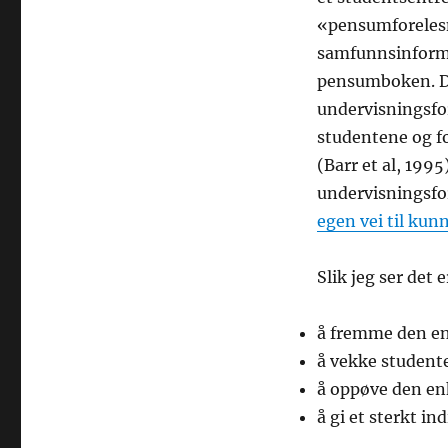
«pensumforelesn
samfunnsinforma
pensumboken. De 
undervisningsfo
studentene og fo
(Barr et al, 1995
undervisningsf
egen vei til kun
Slik jeg ser det 
å fremme den enk
å vekke studente
å oppøve den enk
å gi et sterkt in