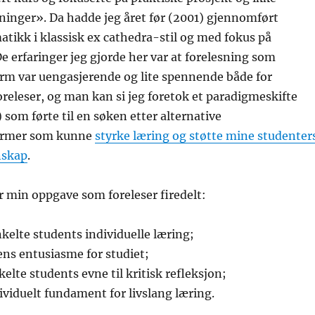
inger». Da hadde jeg året før (2001) gjennomført
tikk i klassisk ex cathedra-stil og med fokus på
erfaringer jeg gjorde her var at forelesning som
rm var uengasjerende og lite spennende både for
releser, og man kan si jeg foretok et paradigmeskifte
) som førte til en søken etter alternative
ormer som kunne
styrke læring og støtte mine studenter
nskap
.
er min oppgave som foreleser firedelt:
elte students individuelle læring;
ns entusiasme for studiet;
elte students evne til kritisk refleksjon;
dividuelt fundament for livslang læring.