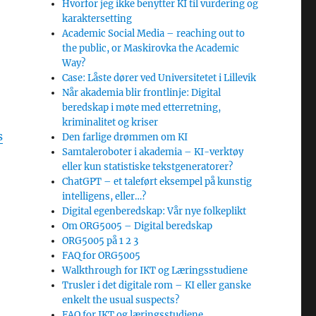
Hvorfor jeg ikke benytter KI til vurdering og
karaktersetting
Academic Social Media – reaching out to
the public, or Maskirovka the Academic
Way?
Case: Låste dører ved Universitetet i Lillevik
Når akademia blir frontlinje: Digital
beredskap i møte med etterretning,
kriminalitet og kriser
s
Den farlige drømmen om KI
Samtaleroboter i akademia – KI-verktøy
eller kun statistiske tekstgeneratorer?
ChatGPT – et taleført eksempel på kunstig
intelligens, eller…?
Digital egenberedskap: Vår nye folkeplikt
Om ORG5005 – Digital beredskap
ORG5005 på 1 2 3
FAQ for ORG5005
Walkthrough for IKT og Læringsstudiene
Trusler i det digitale rom – KI eller ganske
enkelt the usual suspects?
FAQ for IKT og læringsstudiene