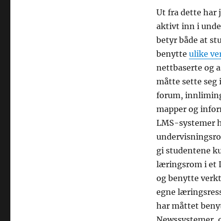
Ut fra dette har
aktivt inn i unde
betyr både at s
benytte
ulike ve
nettbaserte og 
måtte sette seg 
forum, innliming
mapper og inform
LMS-systemer ha
undervisningsro
gi studentene k
læringsrom i et
og benytte verk
egne læringsres
har måttet beny
Newssystemer, og