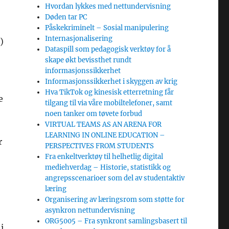
Hvordan lykkes med nettundervisning
Døden tar PC
Påskekriminelt – Sosial manipulering
Internasjonalisering
)
Dataspill som pedagogisk verktøy for å
skape økt bevissthet rundt
informasjonssikkerhet
Informasjonssikkerhet i skyggen av krig
Hva TikTok og kinesisk etterretning får
e
tilgang til via våre mobiltelefoner, samt
noen tanker om tøvete forbud
VIRTUAL TEAMS AS AN ARENA FOR
LEARNING IN ONLINE EDUCATION –
r
PERSPECTIVES FROM STUDENTS
Fra enkeltverktøy til helhetlig digital
mediehverdag – Historie, statistikk og
angrepsscenarioer som del av studentaktiv
læring
Organisering av læringsrom som støtte for
asynkron nettundervisning
ORG5005 – Fra synkront samlingsbasert til
i