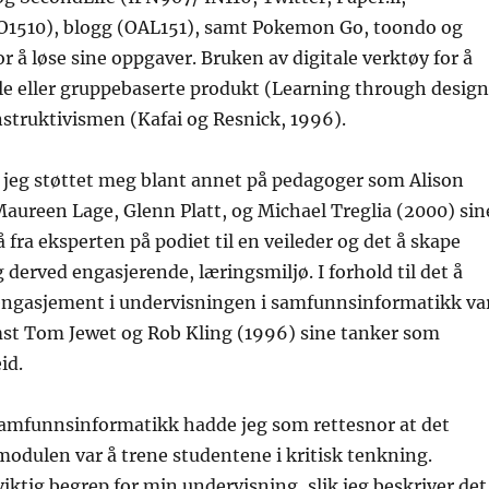
1510), blogg (OAL151), samt Pokemon Go, toondo og
or å løse sine oppgaver. Bruken av digitale verktøy for å
le eller gruppebaserte produkt (Learning through design
onstruktivismen (Kafai og Resnick, 1996).
r jeg støttet meg blant annet på pedagoger som Alison
aureen Lage, Glenn Platt, og Michael Treglia (2000) sin
 fra eksperten på podiet til en veileder og det å skape
 derved engasjerende, læringsmiljø. I forhold til det å
 engasjement i undervisningen i samfunnsinformatikk va
emst Tom Jewet og Rob Kling (1996) sine tanker som
id.
Samfunnsinformatikk hadde jeg som rettesnor at det
odulen var å trene studentene i kritisk tenkning.
iktig begrep for min undervisning, slik jeg beskriver det 