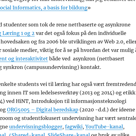
ocial Informatics, a basis for bildung
»
ed studenter som tok de rene nettbaserte og asynkrone
 Læring 1 og 2
var det også fokus på den individuelle
hovedsaken og fra 2006 ble utviklingen av Web 2.0, elle
er sosiale medier, viktig for å se på hvordan det var mulig 
nt og interaktivitet
både ved asynkron (nettbasert
g synkron (campusundervisning) kontakt.
nkelte students vei til læring har også vært fremtreden
ng innen IT som ledelsesverktøy (2013 og 2014) og etikk
14) ved HiNT, Introduksjon til informasjonsteknologi
 og
ORG5005 – Digital beredskap
(2020 -d.d.) der ideene
sroom og studentfokusert undervisning har vært sentrale
egne
undervisningsblogger
,
fagwiki
,
YouTube-kanal
,
nal
,
4Shared-kanal
,
SlideShare-kanal
og bruk av ulike