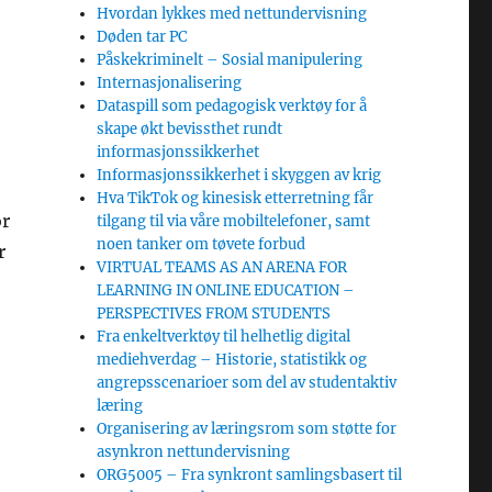
Hvordan lykkes med nettundervisning
Døden tar PC
Påskekriminelt – Sosial manipulering
Internasjonalisering
Dataspill som pedagogisk verktøy for å
skape økt bevissthet rundt
informasjonssikkerhet
Informasjonssikkerhet i skyggen av krig
Hva TikTok og kinesisk etterretning får
or
tilgang til via våre mobiltelefoner, samt
noen tanker om tøvete forbud
r
VIRTUAL TEAMS AS AN ARENA FOR
LEARNING IN ONLINE EDUCATION –
PERSPECTIVES FROM STUDENTS
Fra enkeltverktøy til helhetlig digital
mediehverdag – Historie, statistikk og
angrepsscenarioer som del av studentaktiv
læring
Organisering av læringsrom som støtte for
asynkron nettundervisning
ORG5005 – Fra synkront samlingsbasert til