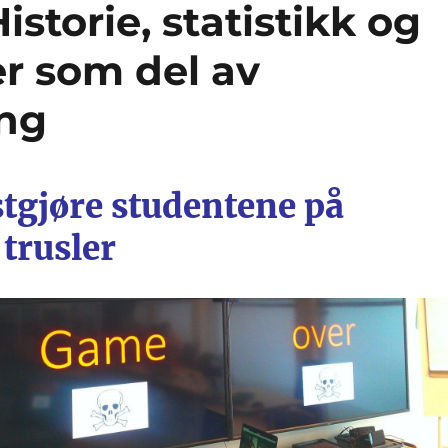
storie, statistikk og
r som del av
ing
stgjøre studentene på
 trusler