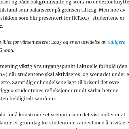
uset og både bakgrunnsinfo og scenario er derfor knytte
 tilstand som balanserer på grensen til krig. Men noe av
stikken som blir presentert for IKT1013-studentene er
r.
tviklet for vårsemesteret 2023 og er en utvidelse av
tidligere
G5005.
 mening viktig å ta utgangspunkt i aktuelle forhold (den
n») når studentene skal aktiviseres, og scenariet under e
tte. Samtidig er hendelsene lagt til kriser i det øvre
trigge» studentenes refleksjoner rundt sårbarhetene
esten heldigitalt samfunn.
t for å konstruere et scenario som det vist under er at
danne et grunnlag for studentenes arbeid med å utvikle e