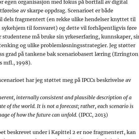
or egen organisasjon med fokus på bortfall av digital
tførelse av skarpe oppdrag. Scenarioet er både
l dels fragmentert (en rekke ulike hendelser knyttet til
 sykehjem til forsvaret) og dette vil forhåpentligvis føre
er studentene må bruke sin yrkeserfaring, kunnskaper, si
e tenking og ulike problemløsningsstrategier. Jeg støtter
iss grad på tankene bak scenariobasert læring (Errington
 mfl., 1998).
 scenarioet har jeg støttet meg på IPCCs beskrivelse av
herent, internally consistent and plausible description of a
te of the world. It is not a forecast; rather, each scenario is
mage of how the future can unfold
. (IPCC, 2013)
et beskrevet under i Kapittel 2 er noe fragmentert, kan