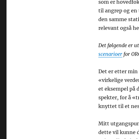
som er hovedfok
til angrep og en
den samme stati
relevant også he
Det følgende er u
scenarioer
for OR
Det er etter min
«virkelige verde
et eksempel på de
spekter, for å «
knyttet til et n
Mitt utgangspunk
dette vil kunne 