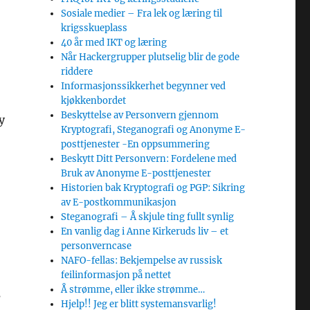
Sosiale medier – Fra lek og læring til
krigsskueplass
40 år med IKT og læring
Når Hackergrupper plutselig blir de gode
riddere
Informasjonssikkerhet begynner ved
kjøkkenbordet
Beskyttelse av Personvern gjennom
y
Kryptografi, Steganografi og Anonyme E-
posttjenester -En oppsummering
Beskytt Ditt Personvern: Fordelene med
Bruk av Anonyme E-posttjenester
Historien bak Kryptografi og PGP: Sikring
av E-postkommunikasjon
Steganografi – Å skjule ting fullt synlig
En vanlig dag i Anne Kirkeruds liv – et
personverncase
NAFO-fellas: Bekjempelse av russisk
feilinformasjon på nettet
Å strømme, eller ikke strømme…
s
Hjelp!! Jeg er blitt systemansvarlig!