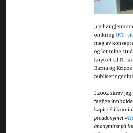
Jeg har gjennom 
omkring
IKT-si
meg av konseptet
og lot mine stu
knyttet til IT-k
Barna og Kripos
publiseringer ink
I 2002 skrev je
faglige innholde
kapittel i krimin
pseudonymet «
Hi
anonymitet på Int