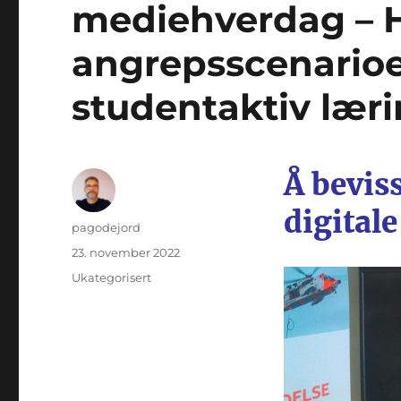
mediehverdag – Hi
angrepsscenarioe
studentaktiv lær
Å bevis
digitale
Forfatter
pagodejord
Publisert
23. november 2022
Kategorier
Ukategorisert