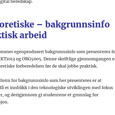
gital beredskap.
teoretiske – bakgrunnsinfo
ktisk arbeid
kommer egenprodusert bakgrunnsinfo som presenteres f
IKT1013 og ORG5005. Denne skriftlige gjennomgangen e
oretiske forberedelsen før de skal jobbe praktisk.
form for bakgrunnsinfo som her presenteres er at
få et innblikk i den teknologiske utviklingen med fokus
ler, og derigjennom gi studentene et grunnlag for
sjon.