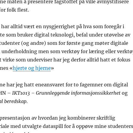
ne måten å presentere fagstoffet på ville avmystifisere
or folk flest.
ar alltid vært en nysgjerrighet på hva som foregår i
e som bruker digital teknologi, befal under utøvelse av
studenter (og andre) som for første gang møter digitale
 underholdning men som verktøy for læring eller verktø
t virke som underviser har jeg derfor alltid hatt et fokus
enes «
hjerte og hjerne
»
rene har jeg hatt eneansvaret for to fagemner om digital
HHN –
IKT1013 – Grunnleggende informasjonssikkerhet
og
l beredskap
.
resentasjon av hvordan jeg kombinerer skriftlig
ale med utvalgte dataspill for å oppøve mine studenter