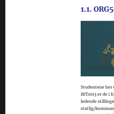
1.1. ORG
Studentene her 
IKT1013 er de i f
ledende stillinge
statlig/kommunal