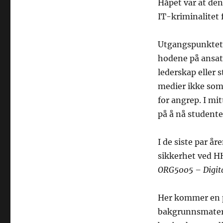
Håpet var at den
IT-kriminalitet f
Utgangspunktet h
hodene på ansatt
lederskap eller 
medier ikke som
for angrep. I mit
på å nå student
I de siste par å
sikkerhet ved 
ORG5005 – Digita
Her kommer en p
bakgrunnsmateri