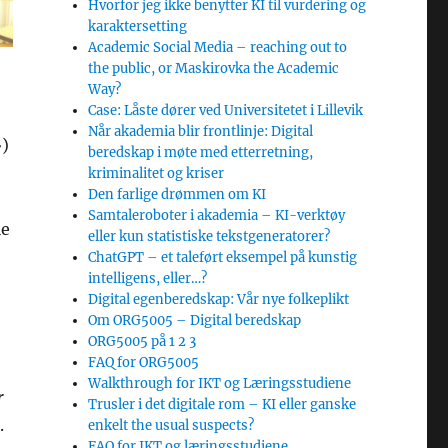
Hvorfor jeg ikke benytter KI til vurdering og
karaktersetting
Academic Social Media – reaching out to
the public, or Maskirovka the Academic
Way?
Case: Låste dører ved Universitetet i Lillevik
Når akademia blir frontlinje: Digital
»)
beredskap i møte med etterretning,
kriminalitet og kriser
Den farlige drømmen om KI
Samtaleroboter i akademia – KI-verktøy
le
eller kun statistiske tekstgeneratorer?
ChatGPT – et taleført eksempel på kunstig
intelligens, eller…?
Digital egenberedskap: Vår nye folkeplikt
Om ORG5005 – Digital beredskap
ORG5005 på 1 2 3
FAQ for ORG5005
Walkthrough for IKT og Læringsstudiene
r
Trusler i det digitale rom – KI eller ganske
.
enkelt the usual suspects?
FAQ for IKT og læringsstudiene