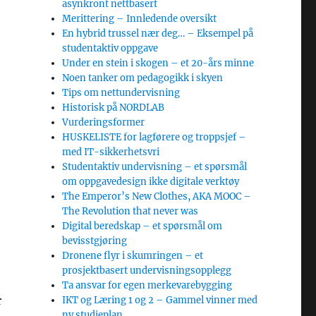
asynkront nettbasert
Merittering – Innledende oversikt
En hybrid trussel nær deg… – Eksempel på
studentaktiv oppgave
Under en stein i skogen – et 20-års minne
Noen tanker om pedagogikk i skyen
Tips om nettundervisning
Historisk på NORDLAB
Vurderingsformer
HUSKELISTE for lagførere og troppsjef –
med IT-sikkerhetsvri
Studentaktiv undervisning – et spørsmål
om oppgavedesign ikke digitale verktøy
The Emperor’s New Clothes, AKA MOOC –
The Revolution that never was
Digital beredskap – et spørsmål om
bevisstgjøring
Dronene flyr i skumringen – et
prosjektbasert undervisningsopplegg
Ta ansvar for egen merkevarebygging
r
IKT og Læring 1 og 2 – Gammel vinner med
ny studieplan