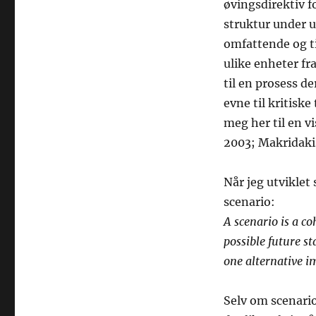
øvingsdirektiv f
struktur under u
omfattende og ti
ulike enheter fra
til en prosess d
evne til kritisk
meg her til en v
2003; Makridakis
Når jeg utviklet
scenario:
A scenario is a co
possible future sta
one alternative i
Selv om scenario