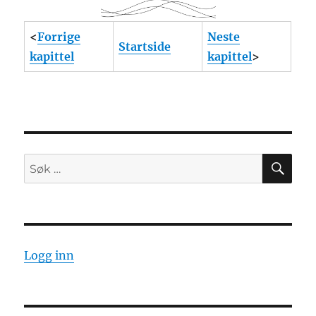
<
Forrige
Neste
Startside
kapittel
kapittel
>
SØ
Søk
etter:
Logg inn