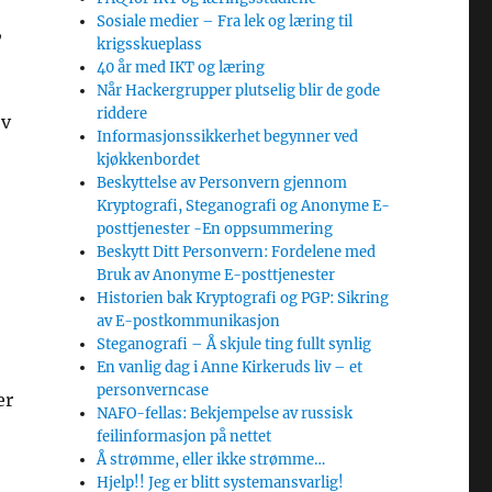
Sosiale medier – Fra lek og læring til
,
krigsskueplass
40 år med IKT og læring
Når Hackergrupper plutselig blir de gode
riddere
ov
Informasjonssikkerhet begynner ved
kjøkkenbordet
Beskyttelse av Personvern gjennom
Kryptografi, Steganografi og Anonyme E-
posttjenester -En oppsummering
Beskytt Ditt Personvern: Fordelene med
Bruk av Anonyme E-posttjenester
Historien bak Kryptografi og PGP: Sikring
av E-postkommunikasjon
Steganografi – Å skjule ting fullt synlig
En vanlig dag i Anne Kirkeruds liv – et
personverncase
er
NAFO-fellas: Bekjempelse av russisk
feilinformasjon på nettet
Å strømme, eller ikke strømme…
Hjelp!! Jeg er blitt systemansvarlig!