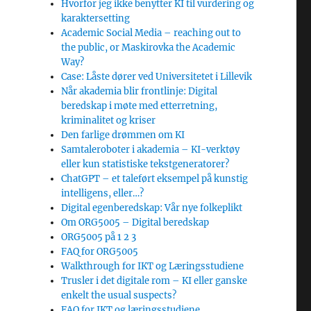
Hvorfor jeg ikke benytter KI til vurdering og
karaktersetting
Academic Social Media – reaching out to
the public, or Maskirovka the Academic
Way?
Case: Låste dører ved Universitetet i Lillevik
Når akademia blir frontlinje: Digital
beredskap i møte med etterretning,
kriminalitet og kriser
Den farlige drømmen om KI
Samtaleroboter i akademia – KI-verktøy
eller kun statistiske tekstgeneratorer?
ChatGPT – et taleført eksempel på kunstig
intelligens, eller…?
Digital egenberedskap: Vår nye folkeplikt
Om ORG5005 – Digital beredskap
ORG5005 på 1 2 3
FAQ for ORG5005
Walkthrough for IKT og Læringsstudiene
Trusler i det digitale rom – KI eller ganske
enkelt the usual suspects?
FAQ for IKT og læringsstudiene