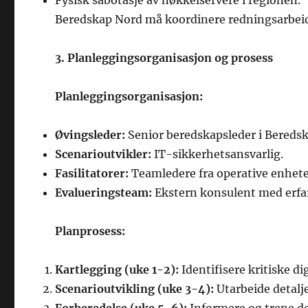
Fysisk sabotasje av nøkkelservere i regionen.
Beredskap Nord må koordinere redningsarbeid 
3. Planleggingsorganisasjon og prosess
Planleggingsorganisasjon:
Øvingsleder:
Senior beredskapsleder i Bereds
Scenarioutvikler:
IT-sikkerhetsansvarlig.
Fasilitatorer:
Teamledere fra operative enhete
Evalueringsteam:
Ekstern konsulent med erfari
Planprosess:
Kartlegging (uke 1-2):
Identifisere kritiske di
Scenarioutvikling (uke 3-4):
Utarbeide detalje