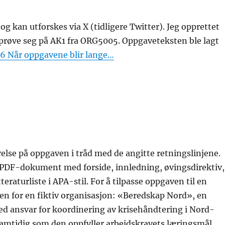
 og kan utforskes via X (tidligere Twitter). Jeg opprettet
t prøve seg på AK1 fra ORG5005. Oppgaveteksten ble lagt
 6 Når oppgavene blir lange…
lse på oppgaven i tråd med de angitte retningslinjene.
et PDF-dokument med forside, innledning, øvingsdirektiv,
raturliste i APA-stil. For å tilpasse oppgaven til en
sen for en fiktiv organisasjon: «Beredskap Nord», en
ed ansvar for koordinering av krisehåndtering i Nord-
samtidig som den oppfyller arbeidskravets læringsmål.