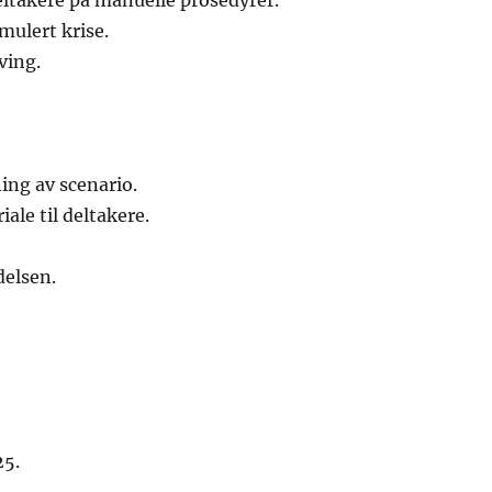
ltakere på manuelle prosedyrer.
ulert krise.
ving.
ng av scenario.
ale til deltakere.
delsen.
25.