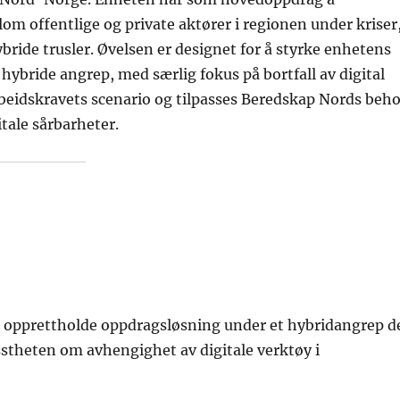
m offentlige og private aktører i regionen under kriser
bride trusler. Øvelsen er designet for å styrke enhetens
v hybride angrep, med særlig fokus på bortfall av digital
arbeidskravets scenario og tilpasses Beredskap Nords beh
itale sårbarheter.
 å opprettholde oppdragsløsning under et hybridangrep d
isstheten om avhengighet av digitale verktøy i