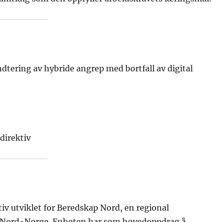
tering av hybride angrep med bortfall av digital
direktiv
iv utviklet for Beredskap Nord, en regional
 i Nord-Norge. Enheten har som hovedoppdrag å