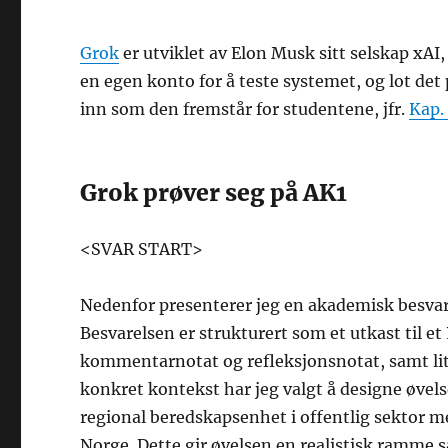
Grok
er utviklet av Elon Musk sitt selskap xAI,
en egen konto for å teste systemet, og lot de
inn som den fremstår for studentene, jfr.
Kap.
Grok prøver seg på AK1
<SVAR START>
Nedenfor presenterer jeg en akademisk besvare
Besvarelsen er strukturert som et utkast til 
kommentarnotat og refleksjonsnotat, samt litte
konkret kontekst har jeg valgt å designe øvel
regional beredskapsenhet i offentlig sektor m
Norge. Dette gir øvelsen en realistisk ramme 