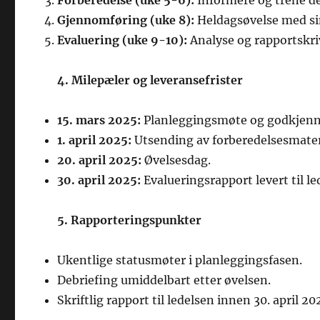
Forberedelse (uke 5-6):
Informere og trene de
Gjennomføring (uke 8):
Heldagsøvelse med sim
Evaluering (uke 9-10):
Analyse og rapportskri
4. Milepæler og leveransefrister
15. mars 2025:
Planleggingsmøte og godkjenni
1. april 2025:
Utsending av forberedelsesmateri
20. april 2025:
Øvelsesdag.
30. april 2025:
Evalueringsrapport levert til le
5. Rapporteringspunkter
Ukentlige statusmøter i planleggingsfasen.
Debriefing umiddelbart etter øvelsen.
Skriftlig rapport til ledelsen innen 30. april 20