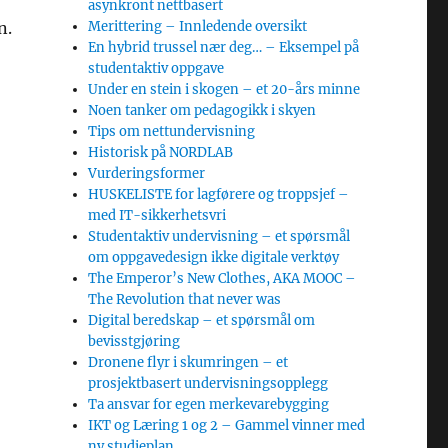
asynkront nettbasert
n.
Merittering – Innledende oversikt
En hybrid trussel nær deg… – Eksempel på
studentaktiv oppgave
Under en stein i skogen – et 20-års minne
Noen tanker om pedagogikk i skyen
Tips om nettundervisning
Historisk på NORDLAB
Vurderingsformer
HUSKELISTE for lagførere og troppsjef –
med IT-sikkerhetsvri
Studentaktiv undervisning – et spørsmål
om oppgavedesign ikke digitale verktøy
The Emperor’s New Clothes, AKA MOOC –
The Revolution that never was
Digital beredskap – et spørsmål om
bevisstgjøring
Dronene flyr i skumringen – et
prosjektbasert undervisningsopplegg
Ta ansvar for egen merkevarebygging
IKT og Læring 1 og 2 – Gammel vinner med
ny studieplan