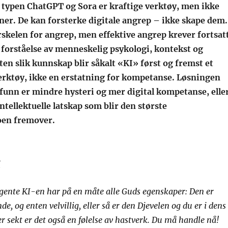
typen ChatGPT og Sora er kraftige verktøy, men ikke
er. De kan forsterke digitale angrep – ikke skape dem.
rskelen for angrep, men effektive angrep krever fortsat
 forståelse av menneskelig psykologi, kontekst og
ten slik kunnskap blir såkalt «KI» først og fremst et
erktøy, ikke en erstatning for kompetanse.
Løsningen
funn er mindre hysteri og mer digital kompetanse, elle
intellektuelle latskap som blir den største
oen fremover.
g
igente KI-en har på en måte alle Guds egenskaper: Den er
nde, og enten velvillig, eller så er den Djevelen og du er i dens
r sekt er det også en følelse av hastverk. Du må handle nå!