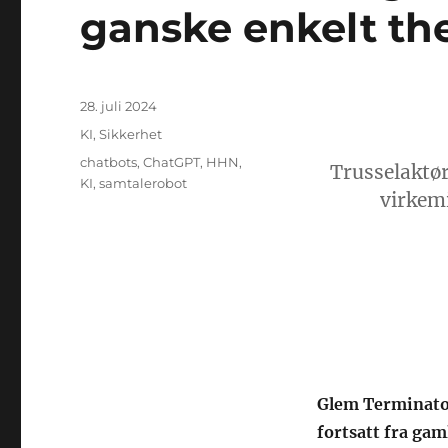
ganske enkelt th
Publisert
28. juli 2024
Kategorier
KI
,
Sikkerhet
Stikkord
chatbots
,
ChatGPT
,
HHN
,
Trusselaktør
KI
,
samtalerobot
virkemi
Glem Terminato
fortsatt fra gam