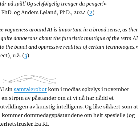
år på spill! Og selvfølgelig trenger du penger!»
 PhD. og Anders Løland, PhD., 2024 (
2
)
he vagueness around AI is important in a broad sense, as the
 quite dangerous about the futuristic mystique of the term AI
to the banal and oppressive realities of certain technologies.
ct), u.å. (
3
)
AI sin
samtalerobot
kom i medias søkelys i november
t en strøm av påstander om at vi nå har nådd et
 utviklingen av kunstig intelligens. Og like sikkert som a
er, kommer dommedagspåstandene om helt spesielle (og
erhetstrusler fra KI.