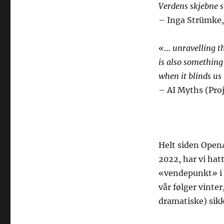
Verdens skjebne st
– Inga Strümke,
«…
unravelling t
is also something
when it blinds us 
– AI Myths (Proje
Helt siden Open
2022, har vi hat
«vendepunkt
»
i
vår følger vint
dramatiske) sikk