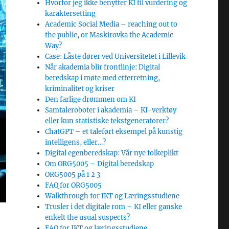
Hvorfor jeg ikke benytter KI til vurdering og
karaktersetting
Academic Social Media – reaching out to
the public, or Maskirovka the Academic
Way?
Case: Låste dører ved Universitetet i Lillevik
Når akademia blir frontlinje: Digital
beredskap i møte med etterretning,
kriminalitet og kriser
Den farlige drømmen om KI
Samtaleroboter i akademia – KI-verktøy
eller kun statistiske tekstgeneratorer?
ChatGPT – et taleført eksempel på kunstig
intelligens, eller…?
Digital egenberedskap: Vår nye folkeplikt
Om ORG5005 – Digital beredskap
ORG5005 på 1 2 3
FAQ for ORG5005
Walkthrough for IKT og Læringsstudiene
Trusler i det digitale rom – KI eller ganske
enkelt the usual suspects?
FAQ for IKT og læringsstudiene