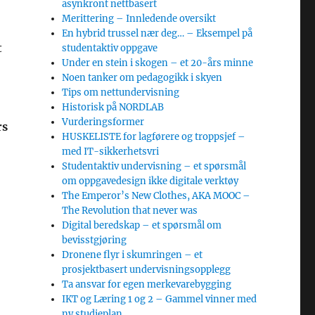
asynkront nettbasert
Merittering – Innledende oversikt
En hybrid trussel nær deg… – Eksempel på
t
studentaktiv oppgave
Under en stein i skogen – et 20-års minne
Noen tanker om pedagogikk i skyen
Tips om nettundervisning
Historisk på NORDLAB
Vurderingsformer
rs
HUSKELISTE for lagførere og troppsjef –
med IT-sikkerhetsvri
Studentaktiv undervisning – et spørsmål
om oppgavedesign ikke digitale verktøy
The Emperor’s New Clothes, AKA MOOC –
The Revolution that never was
Digital beredskap – et spørsmål om
bevisstgjøring
Dronene flyr i skumringen – et
prosjektbasert undervisningsopplegg
Ta ansvar for egen merkevarebygging
IKT og Læring 1 og 2 – Gammel vinner med
ny studieplan