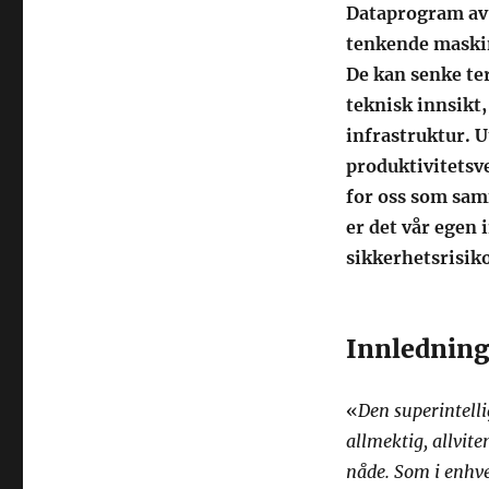
Dataprogram av 
tenkende maskin
De kan senke te
teknisk innsikt,
infrastruktur. U
produktivitetsv
for oss som sam
er det vår egen 
sikkerhetsrisik
Innlednin
«
Den superintell
allmektig, allvite
nåde. Som i enhve