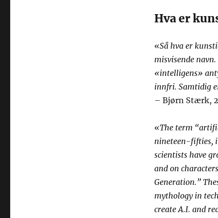
Hva er kuns
«
Så hva er kunsti
misvisende navn. 
«intelligens» ant
innfri. Samtidig er
– Bjørn Stærk, 2
«
The term “artifi
nineteen-fifties,
scientists have 
and on character
Generation.” Thes
mythology in tech 
create A.I. and r