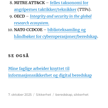
MITRE ATT&CK
–
felles taksonomi for
angripernes taktikker/teknikker
(TTPs).
OECD
–
Integrity and security in the global
research ecosystem
.
NATO CCDCOE
–
biblioteksamling og
håndbøker for cyberoperasjoner/beredskap
.
SE OGSÅ
Mine faglige arbeider knyttet til
informasjonssikkerhet og digital beredskap
Publisert
Kategorier
Stikkord
7. oktober 2025
Sikkerhet
beredskap
,
sikkerhet