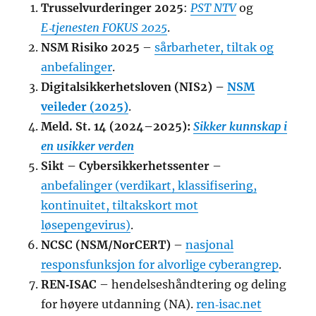
Trusselvurderinger 2025
:
PST NTV
og
E‑tjenesten FOKUS 2025
.
NSM Risiko 2025
–
sårbarheter, tiltak og
anbefalinger
.
Digitalsikkerhetsloven (NIS2) –
NSM
veileder (2025)
.
Meld. St. 14 (2024–2025):
Sikker kunnskap i
en usikker verden
Sikt – Cybersikkerhetssenter
–
anbefalinger (verdikart, klassifisering,
kontinuitet, tiltakskort mot
løsepengevirus)
.
NCSC (NSM/NorCERT)
–
nasjonal
responsfunksjon for alvorlige cyberangrep
.
REN‑ISAC
– hendelseshåndtering og deling
for høyere utdanning (NA).
ren‑isac.net