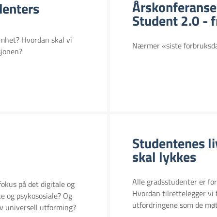
Årskonferanse
enters
Student 2.0 - 
mhet? Hvordan skal vi
Nærmer «siste forbruksd
sjonen?
Studentenes li
skal lykkes
Alle gradsstudenter er fo
okus på det digitale og
Hvordan tilrettelegger v
ke og psykososiale? Og
utfordringene som de mø
v universell utforming?