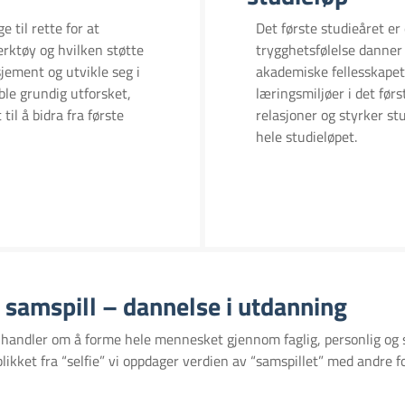
 til rette for at
Det første studieåret er
rktøy og hvilken støtte
trygghetsfølelse danner 
sjement og utvikle seg i
akademiske fellesskapet.
ble grundig utforsket,
læringsmiljøer i det fø
til å bidra fra første
relasjoner og styrker st
hele studieløpet.
l samspill – dannelse i utdanning
dler om å forme hele mennesket gjennom faglig, personlig og sos
ikket fra “selfie” vi oppdager verdien av “samspillet” med andre fo