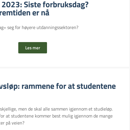
 2023: Siste forbruksdag?
fremtiden er nå
ag» seg for høyere utdanningssektoren?
Les mer
vsløp: rammene for at studentene
rskjellige, men de skal alle sammen igjennom et studieløp.
i for at studentene kommer best mulig igjennom de mange
ter på veien?