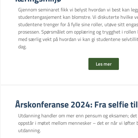
Gjennom seminaret fikk vi belyst hvordan vi best kan legge
studentengasjement kan blomstre. Vi diskuterte hvilke ve
studentene trenger for å fylle sine roller, utøve sitt enga
prosessen. Spørsmålet om opplæring og trygghet i rollen 
med særlig vekt på hvordan vi kan gi studentene selvtillit 
dag.
Les mer
Årskonferanse 2024: Fra selfie ti
Utdanning handler om mer enn pensum og eksamen; det han
oppstår i møtet mellom mennesker – det er når vi løfter bl
utdanning.