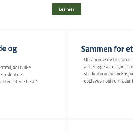
Les mer
de og
Sammen for et 
Utdanningsinstitusjoner
avhengige av et godt sam
ntmiljø? Hvilke
studentene de verktøyene
or studenters
oppleves noen områder i
 aktivitetene best?