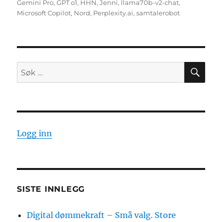
Gemini Pro
,
GPT o1
,
HHN
,
Jenni
,
llama70b-v2-chat
,
Microsoft Copilot
,
Nord
,
Perplexity.ai
,
samtalerobot
SØ
Søk
etter:
Logg inn
SISTE INNLEGG
Digital dømmekraft – Små valg. Store