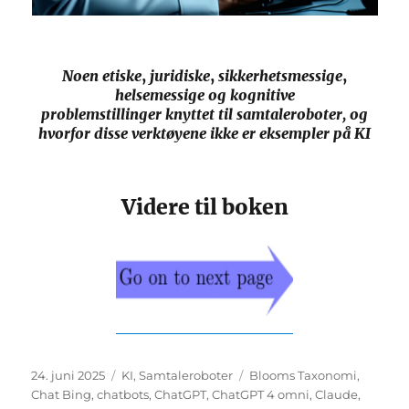
Noen etiske
,
juridiske
,
sikkerhetsmessige
,
helsemessige
og kognitive
problemstillinger knyttet til samtaleroboter, og
hvorfor disse verktøyene ikke er eksempler på KI
Videre til boken
Publisert
Kategorier
Stikkord
24. juni 2025
KI
,
Samtaleroboter
Blooms Taxonomi
,
Chat Bing
,
chatbots
,
ChatGPT
,
ChatGPT 4 omni
,
Claude
,