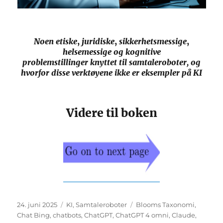
Noen etiske
,
juridiske
,
sikkerhetsmessige
,
helsemessige
og kognitive
problemstillinger knyttet til samtaleroboter, og
hvorfor disse verktøyene ikke er eksempler på KI
Videre til boken
Publisert
Kategorier
Stikkord
24. juni 2025
KI
,
Samtaleroboter
Blooms Taxonomi
,
Chat Bing
,
chatbots
,
ChatGPT
,
ChatGPT 4 omni
,
Claude
,