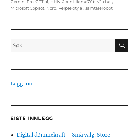
Gemini Pro
,
GPT o1
,
HHN
,
Jenni
,
llama70b-v2-chat
,
Microsoft Copilot
,
Nord
,
Perplexity.ai
,
samtalerobot
SØ
Søk
etter:
Logg inn
SISTE INNLEGG
Digital dømmekraft – Små valg. Store