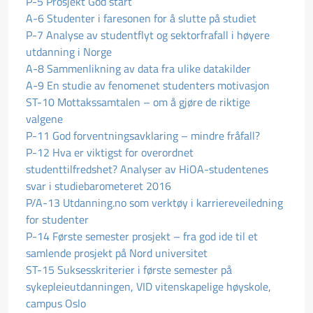
P-5 Prosjekt God start
A-6 Studenter i faresonen for å slutte på studiet
P-7 Analyse av studentflyt og sektorfrafall i høyere
utdanning i Norge
A-8 Sammenlikning av data fra ulike datakilder
A-9 En studie av fenomenet studenters motivasjon
ST-10 Mottakssamtalen – om å gjøre de riktige
valgene
P-11 God forventningsavklaring – mindre fråfall?
P-12 Hva er viktigst for overordnet
studenttilfredshet? Analyser av HiOA-studentenes
svar i studiebarometeret 2016
P/A-13 Utdanning.no som verktøy i karriereveiledning
for studenter
P-14 Første semester prosjekt – fra god ide til et
samlende prosjekt på Nord universitet
ST-15 Suksesskriterier i første semester på
sykepleieutdanningen, VID vitenskapelige høyskole,
campus Oslo